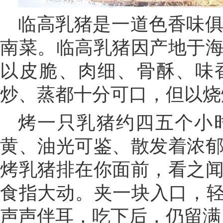
临高乳猪是一道色香味
南菜。临高乳猪因产地于
以皮脆、肉细、骨酥、味
炒、蒸都十分可口，但以烧
烤一只乳猪约四五个小
黄、油光可鉴、散发着浓
烤乳猪排在你面前，看之
食指大动。夹一块入口，轻
声声伴耳，吃下后，仍留满